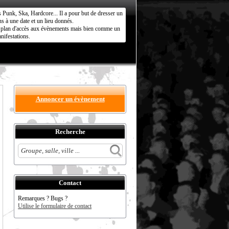
s Punk, Ska, Hardcore... Il a pour but de dresser un
s à une date et un lieu donnés.
ct plan d'accès aux évènements mais bien comme un
nifestations.
Annoncer un évènement
Recherche
Contact
Remarques ? Bugs ?
Utilise le formulaire de contact