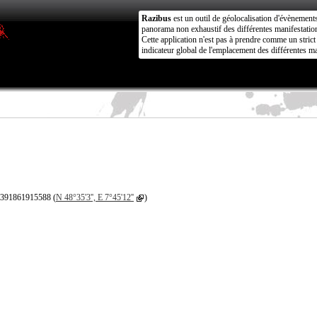
Razibus
est un outil de géolocalisation d'évènement
panorama non exhaustif des différentes manifestation
Cette application n'est pas à prendre comme un stri
indicateur global de l'emplacement des différentes ma
3391861915588 (
N 48°35'3'', E 7°45'12''
)