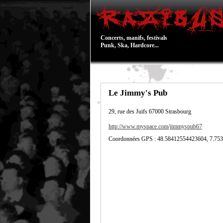
Concerts, manifs, festivals
Punk, Ska, Hardcore...
Le Jimmy's Pub
29, rue des Juifs
67000
Strasbourg
http://www.myspace.com/jimmyspub67
Coordonnées GPS : 48.58412554423604, 7.75