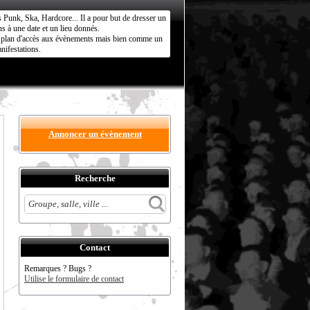
s Punk, Ska, Hardcore... Il a pour but de dresser un
s à une date et un lieu donnés.
ct plan d'accès aux évènements mais bien comme un
nifestations.
Annoncer un évènement
Recherche
Contact
Remarques ? Bugs ?
Utilise le formulaire de contact