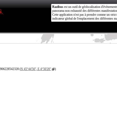
Razibus
est un outil de géolocalisation d'évènement
panorama non exhaustif des différentes manifestation
Cette application n'est pas à prendre comme un stri
indicateur global de l'emplacement des différentes ma
8906228542328 (
N 45°44'50'', E 4°50'20''
)