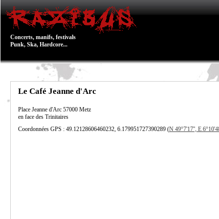
Concerts, manifs, festivals
Punk, Ska, Hardcore...
Le Café Jeanne d'Arc
Place Jeanne d'Arc
57000
Metz
en face des Trinitaires
Coordonnées GPS : 49.12128606460232, 6.179951727390289 (
N 49°7'17'', E 6°10'48