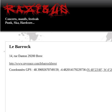
Concerts, manifs, festivals
Punk, Ska, Hardcore...
Le Barrock
14, rue Danton
29200
Brest
http://www.myspace.com/lebarrockbrest
Coordonnées GPS : 48.39692670749159, -4.482014179229736 (
N 48°23'49'', W 4°28