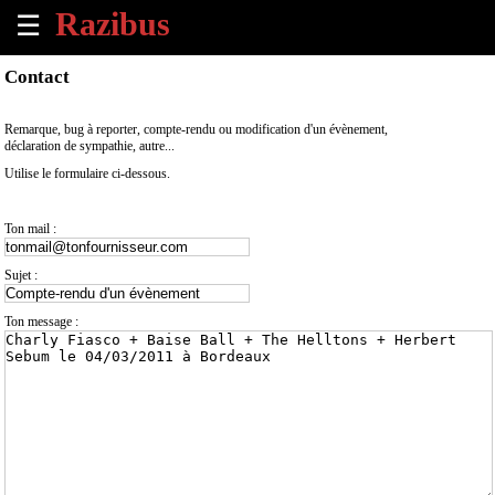
☰
×
Contact
Accueil
Remarque, bug à reporter, compte-rendu ou modification d'un évènement,
déclaration de sympathie, autre...
Tous
Utilise le formulaire ci-dessous.
les
évènements
à
Ton mail :
venir
Sujet :
Annoncer
un
Ton message :
évènement
Contact
À
propos