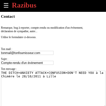
☰
×
Contact
Accueil
Remarque, bug à reporter, compte-rendu ou modification d'un évènement,
déclaration de sympathie, autre...
Tous
Utilise le formulaire ci-dessous.
les
évènements
à
Ton mail :
venir
Sujet :
Annoncer
un
Ton message :
évènement
Contact
À
propos