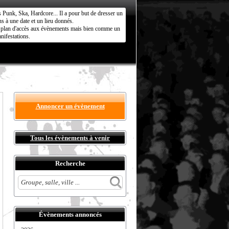
s Punk, Ska, Hardcore... Il a pour but de dresser un
s à une date et un lieu donnés.
ct plan d'accès aux évènements mais bien comme un
nifestations.
Annoncer un évènement
Tous les évènements à venir
Recherche
Évènements annoncés