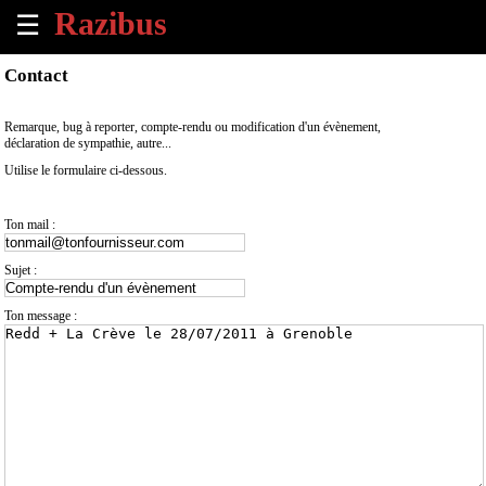
☰
×
Contact
Accueil
Remarque, bug à reporter, compte-rendu ou modification d'un évènement,
déclaration de sympathie, autre...
Tous
Utilise le formulaire ci-dessous.
les
évènements
à
Ton mail :
venir
Sujet :
Annoncer
un
Ton message :
évènement
Contact
À
propos