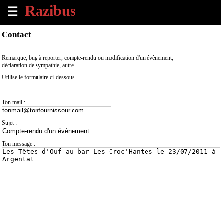
☰
×
Contact
Accueil
Remarque, bug à reporter, compte-rendu ou modification d'un évènement,
déclaration de sympathie, autre...
Tous
Utilise le formulaire ci-dessous.
les
évènements
à
Ton mail :
venir
Sujet :
Annoncer
un
Ton message :
évènement
Contact
À
propos