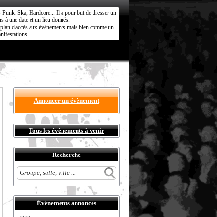
s Punk, Ska, Hardcore... Il a pour but de dresser un
s à une date et un lieu donnés.
ct plan d'accès aux évènements mais bien comme un
nifestations.
Annoncer un évènement
Tous les évènements à venir
Recherche
Évènements annoncés