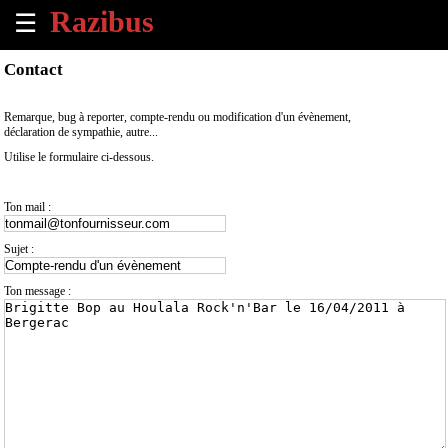
☰
×
Contact
Accueil
Remarque, bug à reporter, compte-rendu ou modification d'un évènement,
déclaration de sympathie, autre...
Tous
Utilise le formulaire ci-dessous.
les
évènements
à
Ton mail :
venir
Sujet :
Annoncer
un
Ton message :
évènement
Contact
À
propos