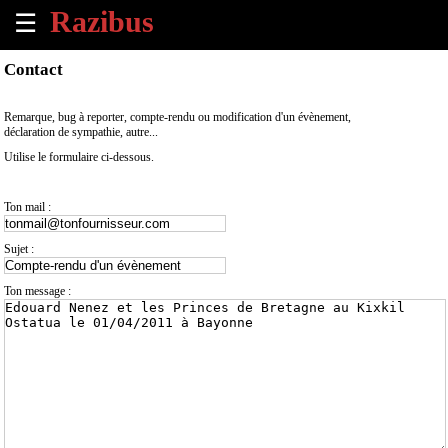
☰
×
Contact
Accueil
Remarque, bug à reporter, compte-rendu ou modification d'un évènement,
déclaration de sympathie, autre...
Tous
Utilise le formulaire ci-dessous.
les
évènements
à
Ton mail :
venir
Sujet :
Annoncer
un
Ton message :
évènement
Contact
À
propos