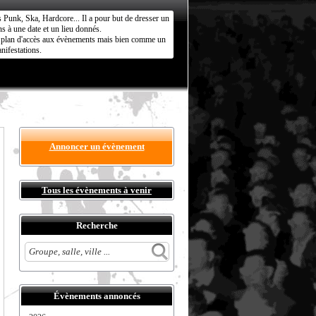
s Punk, Ska, Hardcore... Il a pour but de dresser un
s à une date et un lieu donnés.
ct plan d'accès aux évènements mais bien comme un
nifestations.
Annoncer un évènement
Tous les évènements à venir
Recherche
Évènements annoncés