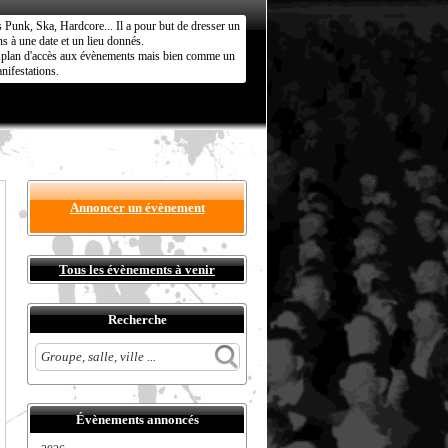
s Punk, Ska, Hardcore... Il a pour but de dresser un
s à une date et un lieu donnés.
ct plan d'accès aux évènements mais bien comme un
nifestations.
Annoncer un évènement
Tous les évènements à venir
Recherche
Évènements annoncés