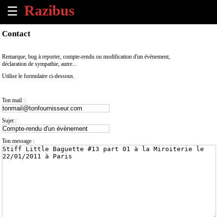
☰
×
Contact
Accueil
Remarque, bug à reporter, compte-rendu ou modification d'un évènement,
déclaration de sympathie, autre...
Tous
Utilise le formulaire ci-dessous.
les
évènements
à
Ton mail :
venir
Sujet :
Annoncer
un
Ton message :
évènement
Contact
À
propos