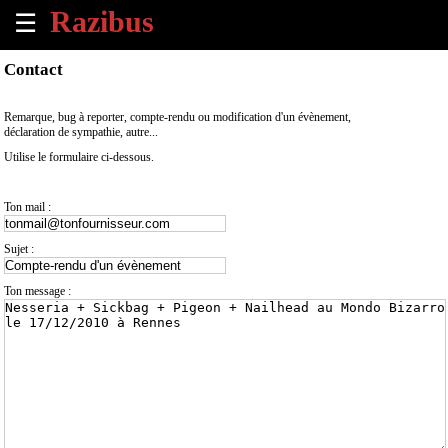
☰
×
Contact
Accueil
Remarque, bug à reporter, compte-rendu ou modification d'un évènement,
déclaration de sympathie, autre...
Tous
Utilise le formulaire ci-dessous.
les
évènements
à
Ton mail :
venir
Sujet :
Annoncer
un
Ton message :
évènement
Contact
À
propos