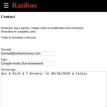
☰
×
Contact
Accueil
Remarque, bug à reporter, compte-rendu ou modification d'un évènement,
déclaration de sympathie, autre...
Tous
Utilise le formulaire ci-dessous.
les
évènements
à
Ton mail :
venir
Sujet :
Annoncer
un
Ton message :
évènement
Contact
À
propos