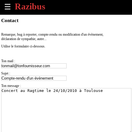
☰
×
Contact
Accueil
Remarque, bug à reporter, compte-rendu ou modification d'un évènement,
déclaration de sympathie, autre...
Tous
Utilise le formulaire ci-dessous.
les
évènements
à
Ton mail :
venir
Sujet :
Annoncer
un
Ton message :
évènement
Contact
À
propos