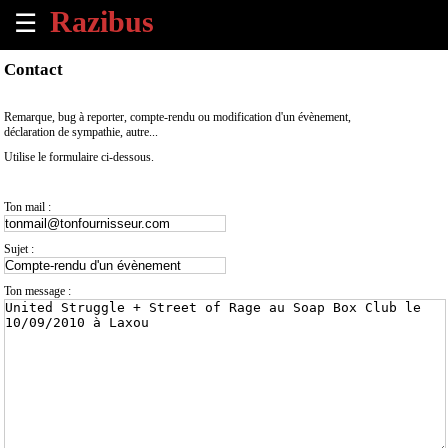
☰
×
Contact
Accueil
Remarque, bug à reporter, compte-rendu ou modification d'un évènement,
déclaration de sympathie, autre...
Tous
Utilise le formulaire ci-dessous.
les
évènements
à
Ton mail :
venir
Sujet :
Annoncer
un
Ton message :
évènement
Contact
À
propos