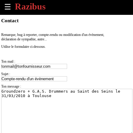
☰
×
Contact
Accueil
Remarque, bug à reporter, compte-rendu ou modification d'un évènement,
déclaration de sympathie, autre...
Tous
Utilise le formulaire ci-dessous.
les
évènements
à
Ton mail :
venir
Sujet :
Annoncer
un
Ton message :
évènement
Contact
À
propos