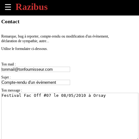
☰
×
Contact
Accueil
Remarque, bug à reporter, compte-rendu ou modification d'un évènement,
déclaration de sympathie, autre...
Tous
Utilise le formulaire ci-dessous.
les
évènements
à
Ton mail :
venir
Sujet :
Annoncer
un
Ton message :
évènement
Contact
À
propos