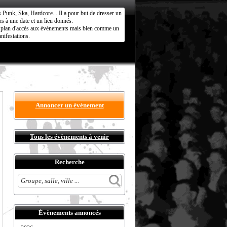
s Punk, Ska, Hardcore... Il a pour but de dresser un
s à une date et un lieu donnés.
ct plan d'accès aux évènements mais bien comme un
nifestations.
Annoncer un évènement
Tous les évènements à venir
Recherche
Évènements annoncés