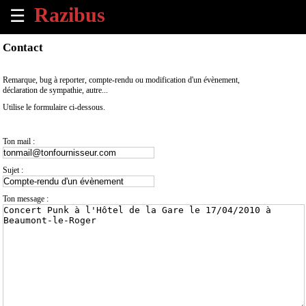
☰
×
Contact
Accueil
Remarque, bug à reporter, compte-rendu ou modification d'un évènement,
déclaration de sympathie, autre...
Tous
Utilise le formulaire ci-dessous.
les
évènements
à
Ton mail :
venir
Sujet :
Annoncer
un
Ton message :
évènement
Contact
À
propos