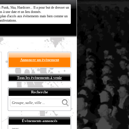
s Punk, Ska, Hardcore... Il a pour but de dresser un
s à une date et un lieu donnés.
ct plan d'accès aux évènements mais bien comme un
nifestations.
Annoncer un évènement
Tous les évènements à venir
Recherche
Évènements annoncés