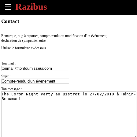
☰
×
Contact
Accueil
Remarque, bug à reporter, compte-rendu ou modification d'un évènement,
déclaration de sympathie, autre...
Tous
Utilise le formulaire ci-dessous.
les
évènements
à
Ton mail :
venir
Sujet :
Annoncer
un
Ton message :
évènement
Contact
À
propos