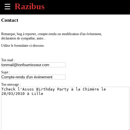
☰
×
Contact
Accueil
Remarque, bug à reporter, compte-rendu ou modification d'un évènement,
déclaration de sympathie, autre...
Tous
Utilise le formulaire ci-dessous.
les
évènements
à
Ton mail :
venir
Sujet :
Annoncer
un
Ton message :
évènement
Contact
À
propos