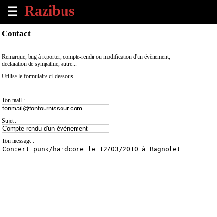
☰
×
Contact
Accueil
Remarque, bug à reporter, compte-rendu ou modification d'un évènement,
déclaration de sympathie, autre...
Tous
Utilise le formulaire ci-dessous.
les
évènements
à
Ton mail :
venir
Sujet :
Annoncer
un
Ton message :
évènement
Contact
À
propos