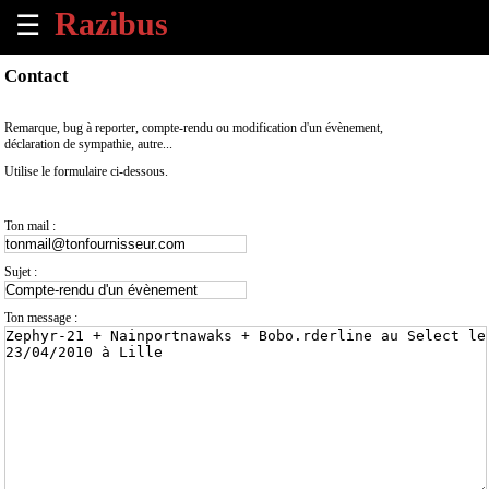
☰
×
Contact
Accueil
Remarque, bug à reporter, compte-rendu ou modification d'un évènement,
déclaration de sympathie, autre...
Tous
Utilise le formulaire ci-dessous.
les
évènements
à
Ton mail :
venir
Sujet :
Annoncer
un
Ton message :
évènement
Contact
À
propos