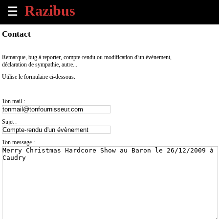
☰
×
Contact
Accueil
Remarque, bug à reporter, compte-rendu ou modification d'un évènement,
déclaration de sympathie, autre...
Tous
Utilise le formulaire ci-dessous.
les
évènements
à
Ton mail :
venir
Sujet :
Annoncer
un
Ton message :
évènement
Contact
À
propos