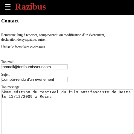
☰
×
Contact
Accueil
Remarque, bug à reporter, compte-rendu ou modification d'un évènement,
déclaration de sympathie, autre...
Tous
Utilise le formulaire ci-dessous.
les
évènements
à
Ton mail :
venir
Sujet :
Annoncer
un
Ton message :
évènement
Contact
À
propos