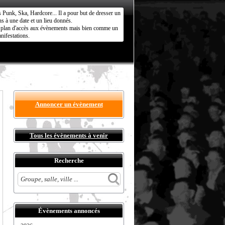
s Punk, Ska, Hardcore... Il a pour but de dresser un
s à une date et un lieu donnés.
ct plan d'accès aux évènements mais bien comme un
nifestations.
Annoncer un évènement
Tous les évènements à venir
Recherche
Évènements annoncés