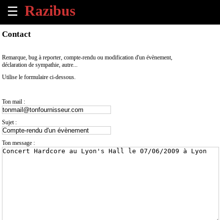
☰
×
Contact
Accueil
Remarque, bug à reporter, compte-rendu ou modification d'un évènement,
déclaration de sympathie, autre...
Tous
Utilise le formulaire ci-dessous.
les
évènements
à
Ton mail :
venir
Sujet :
Annoncer
un
Ton message :
évènement
Contact
À
propos