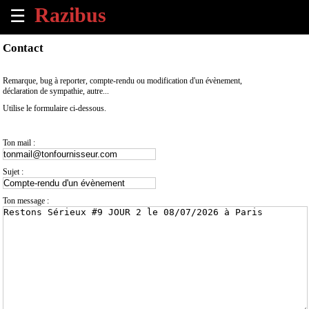
☰
×
Contact
Accueil
Remarque, bug à reporter, compte-rendu ou modification d'un évènement,
déclaration de sympathie, autre...
Tous
Utilise le formulaire ci-dessous.
les
évènements
à
Ton mail :
venir
Sujet :
Annoncer
un
Ton message :
évènement
Contact
À
propos