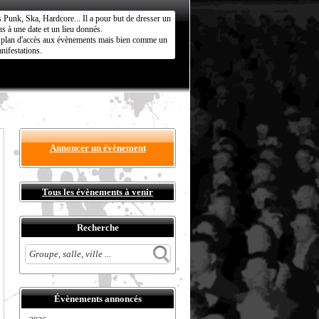
s Punk, Ska, Hardcore... Il a pour but de dresser un
s à une date et un lieu donnés.
ct plan d'accès aux évènements mais bien comme un
nifestations.
Annoncer un évènement
Tous les évènements à venir
Recherche
Évènements annoncés