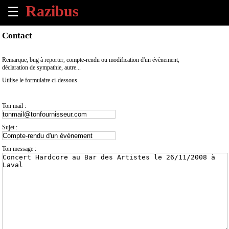
☰
×
Contact
Accueil
Remarque, bug à reporter, compte-rendu ou modification d'un évènement,
déclaration de sympathie, autre...
Tous
Utilise le formulaire ci-dessous.
les
évènements
à
Ton mail :
venir
Sujet :
Annoncer
un
Ton message :
évènement
Contact
À
propos