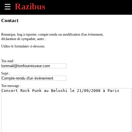
☰
×
Contact
Accueil
Remarque, bug à reporter, compte-rendu ou modification d'un évènement,
déclaration de sympathie, autre...
Tous
Utilise le formulaire ci-dessous.
les
évènements
à
Ton mail :
venir
Sujet :
Annoncer
un
Ton message :
évènement
Contact
À
propos