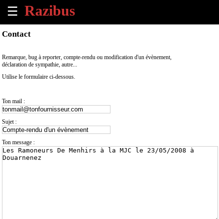
☰
×
Contact
Accueil
Remarque, bug à reporter, compte-rendu ou modification d'un évènement,
déclaration de sympathie, autre...
Tous
Utilise le formulaire ci-dessous.
les
évènements
à
Ton mail :
venir
Sujet :
Annoncer
un
Ton message :
évènement
Contact
À
propos