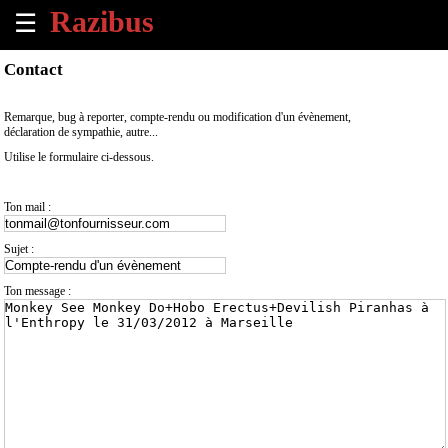
☰
×
Contact
Accueil
Remarque, bug à reporter, compte-rendu ou modification d'un évènement,
déclaration de sympathie, autre...
Tous
Utilise le formulaire ci-dessous.
les
évènements
à
Ton mail :
venir
Sujet :
Annoncer
un
Ton message :
évènement
Contact
À
propos