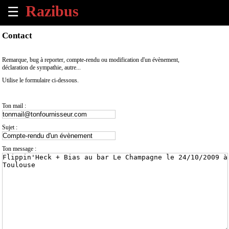
☰
×
Contact
Accueil
Remarque, bug à reporter, compte-rendu ou modification d'un évènement,
déclaration de sympathie, autre...
Tous
Utilise le formulaire ci-dessous.
les
évènements
à
Ton mail :
venir
Sujet :
Annoncer
un
Ton message :
évènement
Contact
À
propos