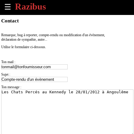
☰
×
Contact
Accueil
Remarque, bug à reporter, compte-rendu ou modification d'un évènement,
déclaration de sympathie, autre...
Tous
Utilise le formulaire ci-dessous.
les
évènements
à
Ton mail :
venir
Sujet :
Annoncer
un
Ton message :
évènement
Contact
À
propos