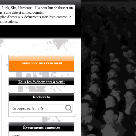
s Punk, Ska, Hardcore... Il a pour but de dresser un
s à une date et un lieu donnés.
ct plan d'accès aux évènements mais bien comme un
nifestations.
Annoncer un évènement
Tous les évènements à venir
Recherche
Évènements annoncés