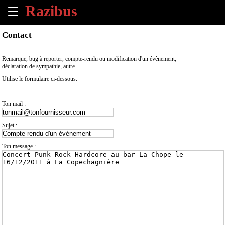
☰
×
Contact
Accueil
Remarque, bug à reporter, compte-rendu ou modification d'un évènement,
déclaration de sympathie, autre...
Tous
Utilise le formulaire ci-dessous.
les
évènements
à
Ton mail :
venir
Sujet :
Annoncer
un
Ton message :
évènement
Contact
À
propos