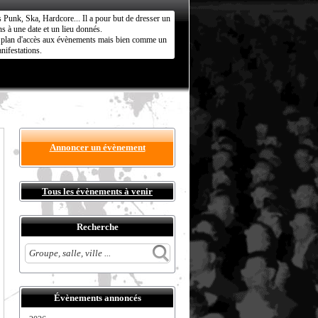
s Punk, Ska, Hardcore... Il a pour but de dresser un
s à une date et un lieu donnés.
ct plan d'accès aux évènements mais bien comme un
nifestations.
Annoncer un évènement
Tous les évènements à venir
Recherche
Évènements annoncés