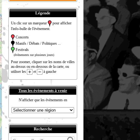
Légende
Un clic sur un marqueur
pour afficher
l'info-bulle de l'évènement.
Concerts
Manifs / Débats / Politiques ...
Festivals
(évènements sur plusieurs jours)
Pour zoomer, cliquer sur les noms de villes
au-dessus ou en-dessous de la carte, ou
utiliser les
et
à gauche
Tous les évènements à venir
N'afficher que les évènements en
Recherche