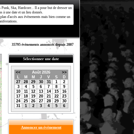
s Punk, Ska, Hardcore... Il a pour but de dresser un
s à une date et un lieu donnés.
ct plan d'accès aux évènements mais bien comme un
nifestations.
35795 évènements annoncés depuis 2007
Sélectionner une date
<<
Août 2026
>>
L
M
M
J
V
S
D
27
28
29
30
31
1
2
3
4
5
6
7
8
9
10
11
12
13
14
15
16
17
18
19
20
21
22
23
24
25
26
27
28
29
30
31
1
2
3
4
5
6
Annoncer un évènement