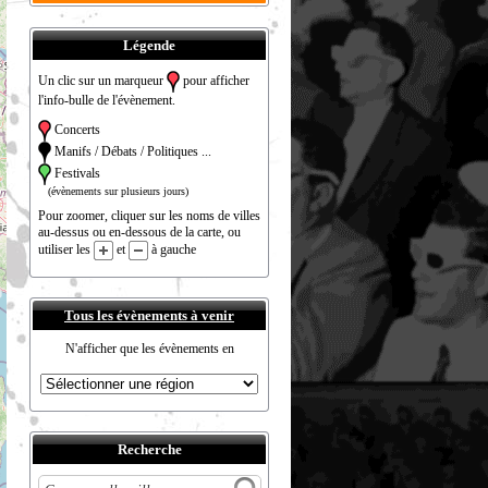
Légende
Un clic sur un marqueur
pour afficher
l'info-bulle de l'évènement.
Concerts
Manifs / Débats / Politiques ...
Festivals
(évènements sur plusieurs jours)
Pour zoomer, cliquer sur les noms de villes
au-dessus ou en-dessous de la carte, ou
utiliser les
et
à gauche
Tous les évènements à venir
N'afficher que les évènements en
Recherche