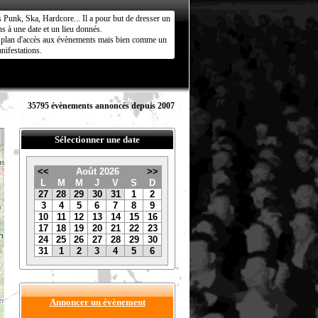
s Punk, Ska, Hardcore... Il a pour but de dresser un
s à une date et un lieu donnés.
ct plan d'accès aux évènements mais bien comme un
nifestations.
35795 évènements annoncés depuis 2007
Sélectionner une date
<<
Août 2026
>>
L
M
M
J
V
S
D
27
28
29
30
31
1
2
3
4
5
6
7
8
9
10
11
12
13
14
15
16
17
18
19
20
21
22
23
24
25
26
27
28
29
30
31
1
2
3
4
5
6
Annoncer un évènement