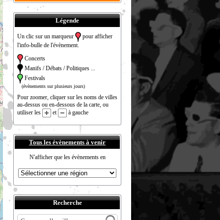
Légende
Un clic sur un marqueur
pour afficher
l'info-bulle de l'évènement.
Concerts
Manifs / Débats / Politiques ...
Festivals
(évènements sur plusieurs jours)
Pour zoomer, cliquer sur les noms de villes
au-dessus ou en-dessous de la carte, ou
utiliser les
et
à gauche
Tous les évènements à venir
N'afficher que les évènements en
Recherche