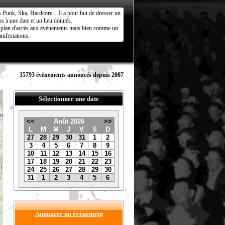
s Punk, Ska, Hardcore... Il a pour but de dresser un
s à une date et un lieu donnés.
ct plan d'accès aux évènements mais bien comme un
nifestations.
35793 évènements annoncés depuis 2007
Sélectionner une date
<<
Août 2026
>>
L
M
M
J
V
S
D
27
28
29
30
31
1
2
3
4
5
6
7
8
9
10
11
12
13
14
15
16
17
18
19
20
21
22
23
24
25
26
27
28
29
30
31
1
2
3
4
5
6
Annoncer un évènement