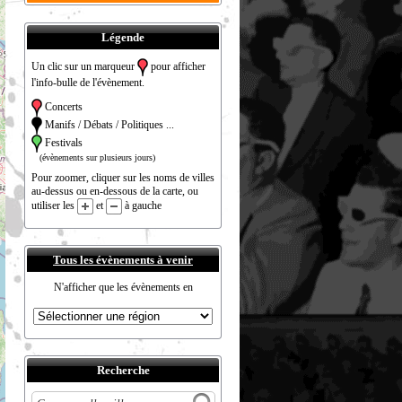
Légende
Un clic sur un marqueur
pour afficher
l'info-bulle de l'évènement.
Concerts
Manifs / Débats / Politiques ...
Festivals
(évènements sur plusieurs jours)
Pour zoomer, cliquer sur les noms de villes
au-dessus ou en-dessous de la carte, ou
utiliser les
et
à gauche
Tous les évènements à venir
N'afficher que les évènements en
Recherche