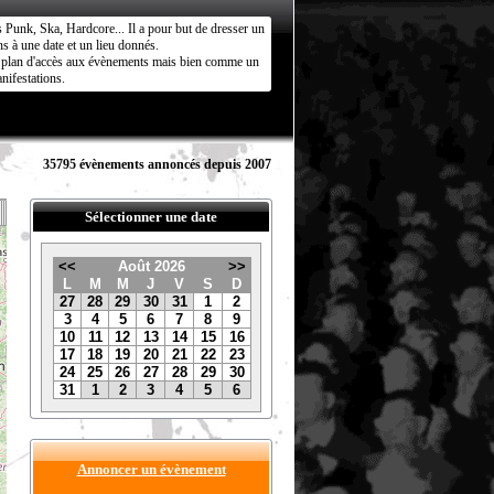
s Punk, Ska, Hardcore... Il a pour but de dresser un
s à une date et un lieu donnés.
ct plan d'accès aux évènements mais bien comme un
nifestations.
35795 évènements annoncés depuis 2007
Sélectionner une date
<<
Août 2026
>>
L
M
M
J
V
S
D
27
28
29
30
31
1
2
3
4
5
6
7
8
9
10
11
12
13
14
15
16
17
18
19
20
21
22
23
24
25
26
27
28
29
30
31
1
2
3
4
5
6
Annoncer un évènement