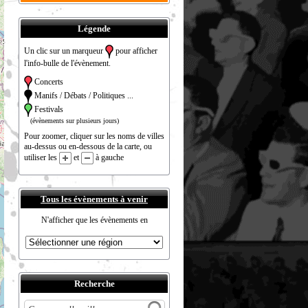
Légende
Un clic sur un marqueur
pour afficher
l'info-bulle de l'évènement.
Concerts
Manifs / Débats / Politiques ...
Festivals
(évènements sur plusieurs jours)
Pour zoomer, cliquer sur les noms de villes
au-dessus ou en-dessous de la carte, ou
utiliser les
et
à gauche
Tous les évènements à venir
N'afficher que les évènements en
Recherche