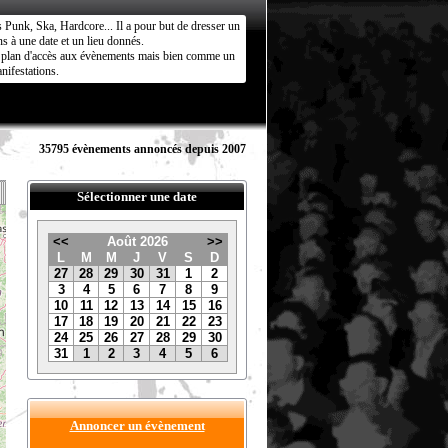
s Punk, Ska, Hardcore... Il a pour but de dresser un
s à une date et un lieu donnés.
ct plan d'accès aux évènements mais bien comme un
nifestations.
35795 évènements annoncés depuis 2007
Sélectionner une date
<<
Août 2026
>>
L
M
M
J
V
S
D
27
28
29
30
31
1
2
3
4
5
6
7
8
9
10
11
12
13
14
15
16
17
18
19
20
21
22
23
24
25
26
27
28
29
30
31
1
2
3
4
5
6
Annoncer un évènement