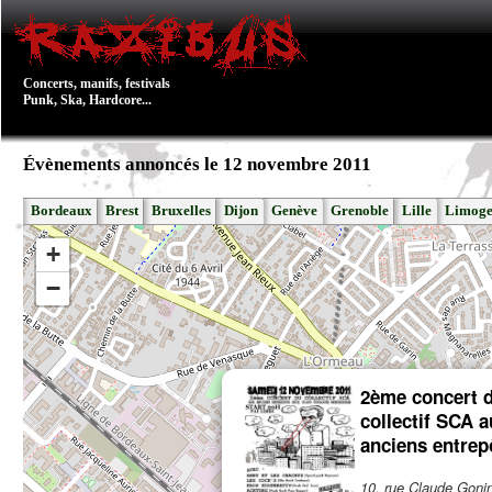
Concerts, manifs, festivals
Punk, Ska, Hardcore...
Évènements annoncés le 12 novembre 2011
Bordeaux
Brest
Bruxelles
Dijon
Genève
Grenoble
Lille
Limoge
+
−
2ème concert 
collectif SCA a
anciens entrep
10, rue Claude Goni