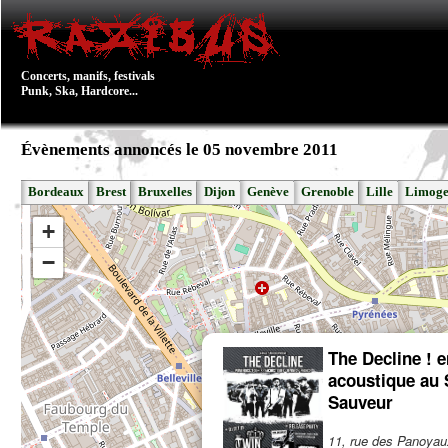
Concerts, manifs, festivals
Punk, Ska, Hardcore...
Évènements annoncés le 05 novembre 2011
Bordeaux
Brest
Bruxelles
Dijon
Genève
Grenoble
Lille
Limoge
+
−
The Decline ! e
acoustique au 
Sauveur
11, rue des Panoya